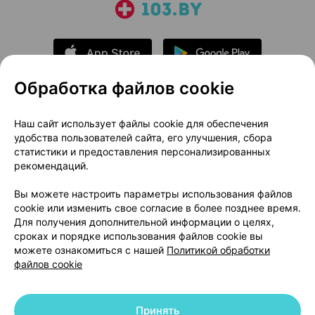
Обработка файлов cookie
О проекте
Новости проекта
Наш сайт использует файлы cookie для обеспечения
удобства пользователей сайта, его улучшения, сбора
Размещение рекламы
Медицинский маркетинг
статистики и предоставления персонализированных
Публичный договор
Доставка
рекомендаций.
Пользовательское соглашение
Вы можете настроить параметры использования файлов
Способы оплаты
Вакансии
Партнеры
cookie или изменить свое согласие в более позднее время.
Написать руководителю 103.by
Для получения дополнительной информации о целях,
сроках и порядке использования файлов cookie вы
Написать в поддержку
можете ознакомиться с нашей
Политикой обработки
Персональные настройки Cookie
файлов cookie
Обработка персональных данных
Принять