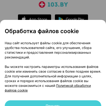
Обработка файлов cookie
О проекте
Новости проекта
Наш сайт использует файлы cookie для обеспечения
удобства пользователей сайта, его улучшения, сбора
Размещение рекламы
Медицинский маркетинг
статистики и предоставления персонализированных
Публичный договор
Доставка
рекомендаций.
Пользовательское соглашение
Вы можете настроить параметры использования файлов
Способы оплаты
Вакансии
Партнеры
cookie или изменить свое согласие в более позднее время.
Написать руководителю 103.by
Для получения дополнительной информации о целях,
сроках и порядке использования файлов cookie вы
Написать в поддержку
можете ознакомиться с нашей
Политикой обработки
Персональные настройки Cookie
файлов cookie
Обработка персональных данных
Принять