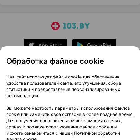
Обработка файлов cookie
О проекте
Новости проекта
Наш сайт использует файлы cookie для обеспечения
удобства пользователей сайта, его улучшения, сбора
Размещение рекламы
Медицинский маркетинг
статистики и предоставления персонализированных
Публичный договор
Доставка
рекомендаций.
Пользовательское соглашение
Вы можете настроить параметры использования файлов
Способы оплаты
Вакансии
Партнеры
cookie или изменить свое согласие в более позднее время.
Написать руководителю 103.by
Для получения дополнительной информации о целях,
сроках и порядке использования файлов cookie вы
Написать в поддержку
можете ознакомиться с нашей
Политикой обработки
Персональные настройки Cookie
файлов cookie