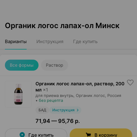
Органик логос лапах-ол Минск
Варианты
Инструкция
Где купить
Все формы
Раствор
Органик логос лапах-ол, раствор
,
200
мл
×
1
для приема внутрь,
Органик логос
, Россия
•
без рецепта
БАД
Инструкция
71,94 — 95,76 р.
Где купить
В корзину