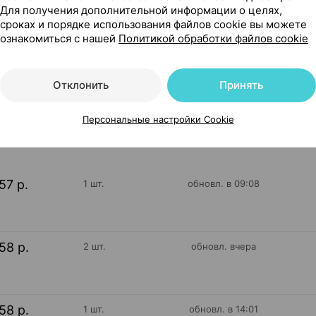
Для получения дополнительной информации о целях,
сроках и порядке использования файлов cookie вы можете
внутрь, 200 мл ×1, Органик логос Россия
ознакомиться с нашей
Политикой обработки файлов cookie
Отклонить
Принять
14
На карте
Персональные настройки Cookie
57 р.
1 шт.
обновл. в 09:08
58 р.
2 шт.
обновл. вчера
58 р.
1 шт.
обновл. в 14:01