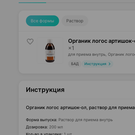
Все формы
Раствор
Органик логос артишок-
×
1
для приема внутрь,
Органик лого
БАД
Инструкция
Инструкция
Органик логос артишок-ол, раствор для приема 
Форма выпуска
:
Раствор для приема внутрь
Дозировка
:
200 мл
Кол-во в упаковке
:
1 шт.