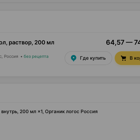
64,57 — 74
ол, раствор
,
200 мл
с
, Россия
•
без рецепта
Где купить
В к
внутрь, 200 мл ×1, Органик логос Россия