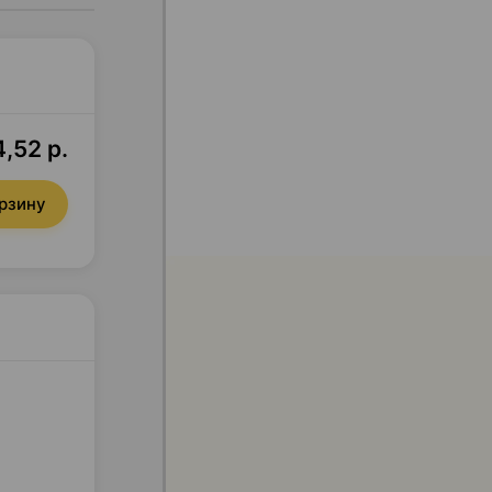
,52 р.
орзину