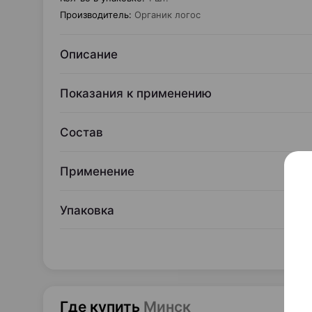
Производитель
:
Органик логос
Описание
Показания к применению
Состав
Применение
Упаковка
Где купить
Минск