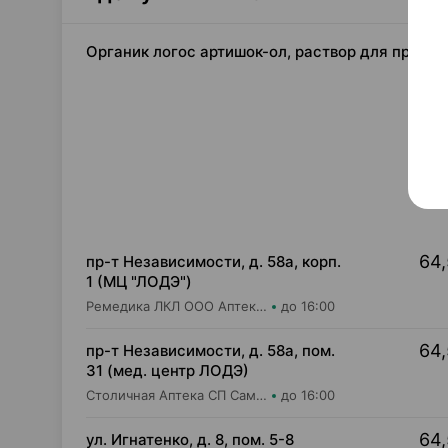
Органик логос артишок-ол, раствор для приема 
64,
пр-т Независимости, д. 58а, корп.
1 (МЦ "ЛОДЭ")
Ремедика ЛКЛ ООО Аптека №21
до 16:00
64,
пр-т Независимости, д. 58а, пом.
31 (мед. центр ЛОДЭ)
Столичная Аптека СП Самбест ООО Аптека №19
до 16:00
64,
ул. Игнатенко, д. 8, пом. 5-8