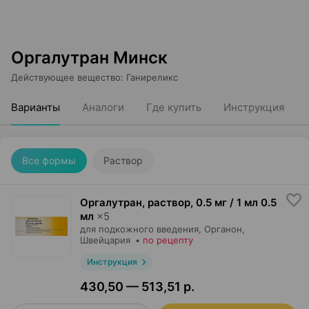
Оргалутран Минск
Действующее вещество
:
Ганиреликс
Варианты
Аналоги
Где купить
Инструкция
Все формы
Раствор
Оргалутран, раствор
,
0.5 мг / 1 мл 0.5
мл
×
5
для подкожного введения,
Органон
,
Швейцария
•
по рецепту
Инструкция
430,50 — 513,51 р.