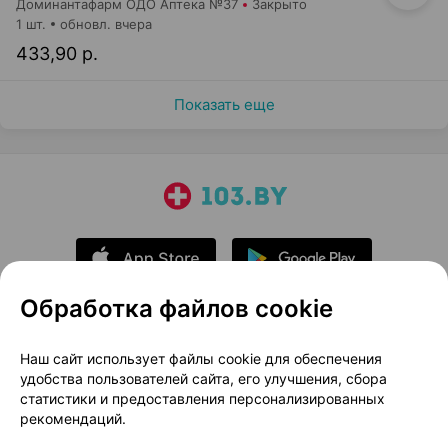
Доминантафарм ОДО Аптека №37
Закрыто
1 шт.
обновл. вчера
433,90 р.
Показать еще
Обработка файлов cookie
О проекте
Новости проекта
Наш сайт использует файлы cookie для обеспечения
удобства пользователей сайта, его улучшения, сбора
Размещение рекламы
Медицинский маркетинг
статистики и предоставления персонализированных
Публичный договор
Доставка
рекомендаций.
Пользовательское соглашение