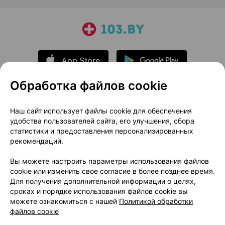
Обработка файлов cookie
О проекте
Новости проекта
Наш сайт использует файлы cookie для обеспечения
удобства пользователей сайта, его улучшения, сбора
Размещение рекламы
Медицинский маркетинг
статистики и предоставления персонализированных
Публичный договор
Доставка
рекомендаций.
Пользовательское соглашение
Вы можете настроить параметры использования файлов
Способы оплаты
Вакансии
Партнеры
cookie или изменить свое согласие в более позднее время.
Написать руководителю 103.by
Для получения дополнительной информации о целях,
сроках и порядке использования файлов cookie вы
Написать в поддержку
можете ознакомиться с нашей
Политикой обработки
Персональные настройки Cookie
файлов cookie
Обработка персональных данных