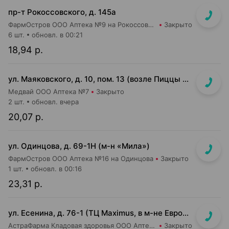
пр-т Рокоссовского, д. 145а
ФармОстров ООО Аптека №9 на Рокоссовского
Закрыто
6 шт.
обновл. в 00:21
18,94 р.
ул. Маяковского, д. 10, пом. 13 (возле Пиццы Мании)
Медвай ООО Аптека №7
Закрыто
2 шт.
обновл. вчера
20,07 р.
ул. Одинцова, д. 69-1Н (м-н «Мила»)
ФармОстров ООО Аптека №16 на Одинцова
Закрыто
1 шт.
обновл. в 00:16
23,31 р.
ул. Есенина, д. 76-1 (ТЦ Maximus, в м-не Евроопт Super)
АстраФарма Кладовая здоровья ООО Аптека №9
Закрыто