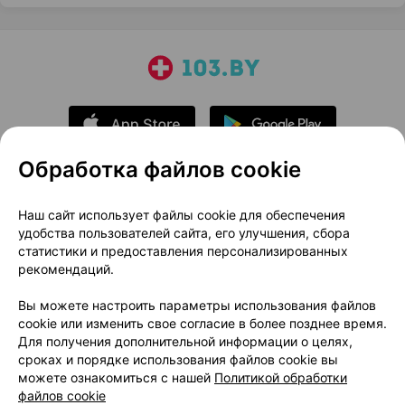
Обработка файлов cookie
О проекте
Новости проекта
Наш сайт использует файлы cookie для обеспечения
удобства пользователей сайта, его улучшения, сбора
Размещение рекламы
Медицинский маркетинг
статистики и предоставления персонализированных
Публичный договор
Доставка
рекомендаций.
Пользовательское соглашение
Вы можете настроить параметры использования файлов
Способы оплаты
Вакансии
Партнеры
cookie или изменить свое согласие в более позднее время.
Написать руководителю 103.by
Для получения дополнительной информации о целях,
сроках и порядке использования файлов cookie вы
Написать в поддержку
можете ознакомиться с нашей
Политикой обработки
Персональные настройки Cookie
файлов cookie