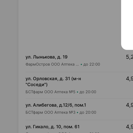
5,
ул. Лынькова, д. 19
ФармОстров ООО Аптека №7 на Лынькова
до 22:00
4,
ул. Орловская, д. 31 (м-н
"Соседи")
БСТфарм ООО Аптека №5
до 20:00
4,
ул. Алибегова, д.12/б, пом.1
БСТфарм ООО Аптека №3
до 20:00
4,
ул. Гикало, д. 10, пом. 61