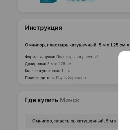
Инструкция
Омнипор, пластырь катушечный, 5 м х 1.25 см 
Форма выпуска
:
Пластырь катушечный
Дозировка
:
5 м х 1.25 см
Кол-во в упаковке
:
1 шт.
Производитель
:
Пауль Хартманн
Где купить
Минск
Омнипор, пластырь катушечный, 5 м х 1.25 