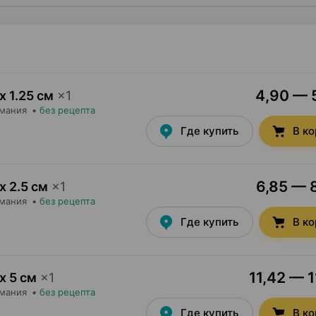
4,90 — 5
х 1.25 см
×
1
рмания
•
без рецепта
Где купить
В к
6,85 — 8
х 2.5 см
×
1
рмания
•
без рецепта
Где купить
В к
11,42 — 1
 х 5 см
×
1
рмания
•
без рецепта
Где купить
В к