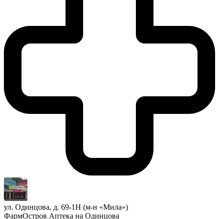
ул. Одинцова, д. 69-1Н (м-н «Мила»)
ФармОстров Аптека на Одинцова