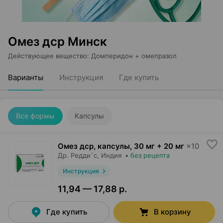
Омез дср Минск
Действующее вещество
:
Домперидон + омепразол
Варианты
Инструкция
Где купить
Все формы
Капсулы
Омез дср, капсулы
,
30 мг + 20 мг
×
10
Др. Редди`с
, Индия
•
без рецепта
Инструкция
11,94 — 17,88 р.
Где купить
В корзину