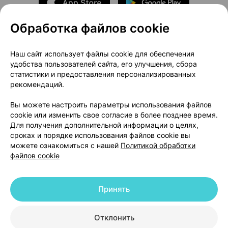
Обработка файлов cookie
О проекте
Новости проекта
Наш сайт использует файлы cookie для обеспечения
удобства пользователей сайта, его улучшения, сбора
Размещение рекламы
Медицинский маркетинг
статистики и предоставления персонализированных
Публичный договор
Доставка
рекомендаций.
Пользовательское соглашение
Вы можете настроить параметры использования файлов
Способы оплаты
Вакансии
Партнеры
cookie или изменить свое согласие в более позднее время.
Написать руководителю 103.by
Для получения дополнительной информации о целях,
сроках и порядке использования файлов cookie вы
Написать в поддержку
можете ознакомиться с нашей
Политикой обработки
Персональные настройки Cookie
файлов cookie
Обработка персональных данных
Принять
© 2026 ООО «Артокс Лаб», УНП 191700409 | 220012, Республика Беларусь,
г. Минск, улица Толбухина, 2, пом. 16 | help@103.by
|
Служба поддержки
+375 291212755
Отклонить