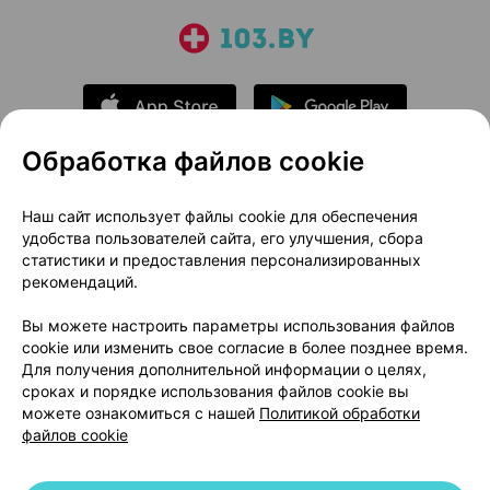
Обработка файлов cookie
О проекте
Новости проекта
Наш сайт использует файлы cookie для обеспечения
удобства пользователей сайта, его улучшения, сбора
Размещение рекламы
Медицинский маркетинг
статистики и предоставления персонализированных
Публичный договор
Доставка
рекомендаций.
Пользовательское соглашение
Вы можете настроить параметры использования файлов
Способы оплаты
Вакансии
Партнеры
cookie или изменить свое согласие в более позднее время.
Написать руководителю 103.by
Для получения дополнительной информации о целях,
сроках и порядке использования файлов cookie вы
Написать в поддержку
можете ознакомиться с нашей
Политикой обработки
Персональные настройки Cookie
файлов cookie
Обработка персональных данных