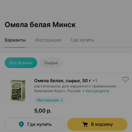
Омела белая Минск
Варианты
Инструкция
Где купить
Все формы
Сырье
Омела белая, сырье
,
50 г
×
1
растительное для наружного применения,
Компания Хорст
, Россия
•
без рецепта
Инструкция
5,00 р.
Где купить
В корзину