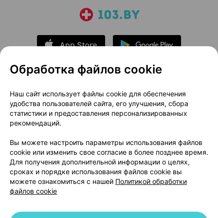
Обработка файлов cookie
О проекте
Новости проекта
Наш сайт использует файлы cookie для обеспечения
удобства пользователей сайта, его улучшения, сбора
Размещение рекламы
Медицинский маркетинг
статистики и предоставления персонализированных
Публичный договор
Доставка
рекомендаций.
Пользовательское соглашение
Вы можете настроить параметры использования файлов
Способы оплаты
Вакансии
Партнеры
cookie или изменить свое согласие в более позднее время.
Написать руководителю 103.by
Для получения дополнительной информации о целях,
сроках и порядке использования файлов cookie вы
Написать в поддержку
можете ознакомиться с нашей
Политикой обработки
Персональные настройки Cookie
файлов cookie
Обработка персональных данных