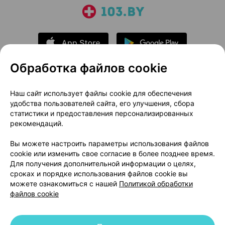
Обработка файлов cookie
О проекте
Новости проекта
Наш сайт использует файлы cookie для обеспечения
удобства пользователей сайта, его улучшения, сбора
Размещение рекламы
Медицинский маркетинг
статистики и предоставления персонализированных
Публичный договор
Доставка
рекомендаций.
Пользовательское соглашение
Вы можете настроить параметры использования файлов
Способы оплаты
Вакансии
Партнеры
cookie или изменить свое согласие в более позднее время.
Написать руководителю 103.by
Для получения дополнительной информации о целях,
сроках и порядке использования файлов cookie вы
Написать в поддержку
можете ознакомиться с нашей
Политикой обработки
Персональные настройки Cookie
файлов cookie
Обработка персональных данных