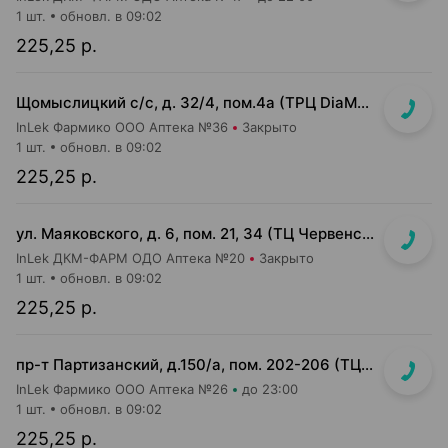
1 шт.
обновл. в 09:02
225,25 р.
Щомыслицкий с/с, д. 32/4, пом.4а (ТРЦ DiaMond city, вход напротив магазина Маяк)
InLek Фармико ООО Аптека №36
Закрыто
1 шт.
обновл. в 09:02
225,25 р.
ул. Маяковского, д. 6, пом. 21, 34 (ТЦ Червенский, 1 этаж)
InLek ДКМ-ФАРМ ОДО Аптека №20
Закрыто
1 шт.
обновл. в 09:02
225,25 р.
пр-т Партизанский, д.150/а, пом. 202-206 (ТЦ "Момо")
InLek Фармико ООО Аптека №26
до 23:00
1 шт.
обновл. в 09:02
225,25 р.