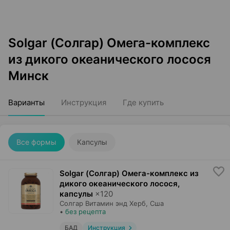
Solgar (Солгар) Омега-комплекс
из дикого океанического лосося
Минск
Варианты
Инструкция
Где купить
Все формы
Капсулы
Solgar (Солгар) Омега-комплекс из
дикого океанического лосося,
капсулы
×
120
Солгар Витамин энд Херб
, Сша
•
без рецепта
БАД
Инструкция