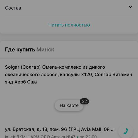
Состав
Читать полностью
Где купить
Минск
Solgar (Солгар) Омега-комплекс из дикого
океанического лосося, капсулы ×120, Солгар Витамин
энд Херб Сша
22
На карте
ул. Братская, д. 18, пом. 96 (ТРЦ Avia Mall, 0й этаж рядом с гипермаркетом Green)
InLek ДКМ-ФАРМ ОДО Аптека №47
до 22:00