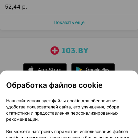
52,44 р.
Показать еще
Обработка файлов cookie
О проекте
Новости проекта
Наш сайт использует файлы cookie для обеспечения
удобства пользователей сайта, его улучшения, сбора
Размещение рекламы
Медицинский маркетинг
статистики и предоставления персонализированных
Публичный договор
Доставка
рекомендаций.
Пользовательское соглашение
Вы можете настроить параметры использования файлов
Способы оплаты
Вакансии
Партнеры
cookie или изменить свое согласие в более позднее время.