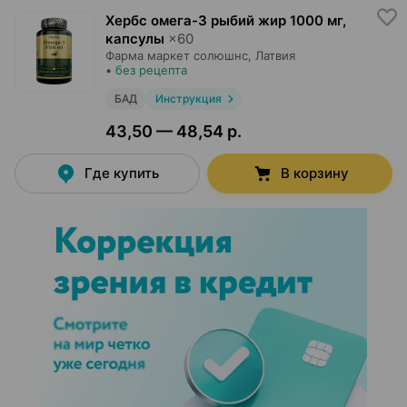
Хербс омега-3 рыбий жир 1000 мг,
капсулы
×
60
Фарма маркет солюшнс
, Латвия
•
без рецепта
БАД
Инструкция
43,50 — 48,54 р.
Где купить
В корзину