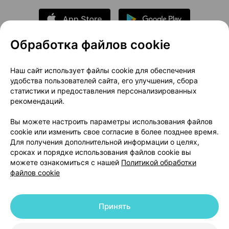
Обработка файлов cookie
О проекте
Новости проекта
Наш сайт использует файлы cookie для обеспечения
удобства пользователей сайта, его улучшения, сбора
Размещение рекламы
Медицинский маркетинг
статистики и предоставления персонализированных
Публичный договор
Доставка
рекомендаций.
Пользовательское соглашение
Вы можете настроить параметры использования файлов
Способы оплаты
Вакансии
Партнеры
cookie или изменить свое согласие в более позднее время.
Написать руководителю 103.by
Для получения дополнительной информации о целях,
сроках и порядке использования файлов cookie вы
Написать в поддержку
можете ознакомиться с нашей
Политикой обработки
Персональные настройки Cookie
файлов cookie
Обработка персональных данных
Принять
© 2026 ООО «Артокс Лаб», УНП 191700409 | 220012, Республика Беларусь,
г. Минск, улица Толбухина, 2, пом. 16 | help@103.by
|
Служба поддержки