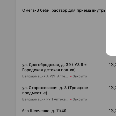
Омега-3 беби, раствор для приема внутрь [амп
13,
ул. Долгобродская, д. 39 ( УЗ 9-я
Городская детская пол-ка)
Белфармация А РУП Аптека №25
Закрыто
13,
ул. Сторожевская, д. 3 (Троицкое
предместье)
Белфармация РУП Аптека №88
Закрыто
13,
б-р Шевченко, д. 11/49