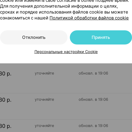
cookie или изменить свое согласие в более позднее время.
Для получения дополнительной информации о целях,
улы], 0.55 мл ×60, Полярис Россия
сроках и порядке использования файлов cookie вы можете
ознакомиться с нашей
Политикой обработки файлов cookie
Отклонить
Принять
75
На карте
Персональные настройки Cookie
30 р.
уточняйте
обновл. в 19:06
30 р.
уточняйте
обновл. в 19:06
30 р.
уточняйте
обновл. в 19:06