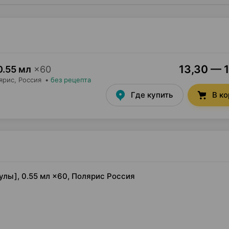
13,30 — 1
0.55 мл
×
60
ярис
, Россия
•
без рецепта
Где купить
В к
улы], 0.55 мл ×60, Полярис Россия