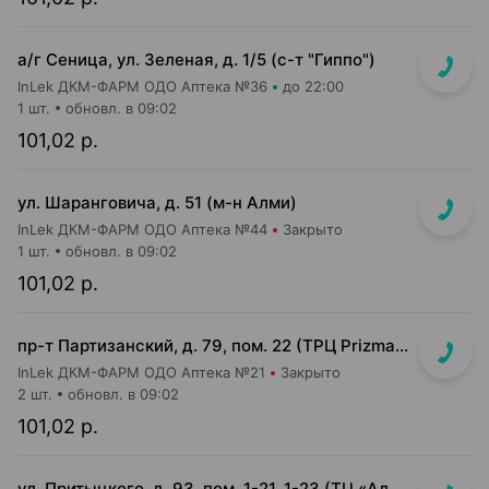
а/г Сеница, ул. Зеленая, д. 1/5 (с-т "Гиппо")
InLek ДКМ-ФАРМ ОДО Аптека №36
до 22:00
1 шт.
обновл. в 09:02
101,02 р.
ул. Шаранговича, д. 51 (м-н Алми)
InLek ДКМ-ФАРМ ОДО Аптека №44
Закрыто
1 шт.
обновл. в 09:02
101,02 р.
пр-т Партизанский, д. 79, пом. 22 (ТРЦ Prizma, подземный этаж вход возле м-на Мила)
InLek ДКМ-ФАРМ ОДО Аптека №21
Закрыто
2 шт.
обновл. в 09:02
101,02 р.
ул. Притыцкого, д. 93, пом. 1-21, 1-23 (ТЦ «Алми (Притыцкого)», слева от главного входа)