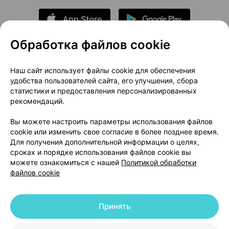
Обработка файлов cookie
О проекте
Новости проекта
Наш сайт использует файлы cookie для обеспечения
удобства пользователей сайта, его улучшения, сбора
Размещение рекламы
Медицинский маркетинг
статистики и предоставления персонализированных
Публичный договор
Доставка
рекомендаций.
Пользовательское соглашение
Вы можете настроить параметры использования файлов
Способы оплаты
Вакансии
Партнеры
cookie или изменить свое согласие в более позднее время.
Написать руководителю 103.by
Для получения дополнительной информации о целях,
сроках и порядке использования файлов cookie вы
Написать в поддержку
можете ознакомиться с нашей
Политикой обработки
Персональные настройки Cookie
файлов cookie
Обработка персональных данных
Принять
© 2026 ООО «Артокс Лаб», УНП 191700409 | 220012, Республика Беларусь,
г. Минск, улица Толбухина, 2, пом. 16 | help@103.by
|
Служба поддержки