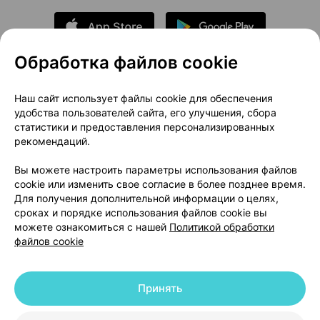
Обработка файлов cookie
О проекте
Новости проекта
Наш сайт использует файлы cookie для обеспечения
удобства пользователей сайта, его улучшения, сбора
Размещение рекламы
Медицинский маркетинг
статистики и предоставления персонализированных
Публичный договор
Доставка
рекомендаций.
Пользовательское соглашение
Вы можете настроить параметры использования файлов
Способы оплаты
Вакансии
Партнеры
cookie или изменить свое согласие в более позднее время.
Написать руководителю 103.by
Для получения дополнительной информации о целях,
сроках и порядке использования файлов cookie вы
Написать в поддержку
можете ознакомиться с нашей
Политикой обработки
Персональные настройки Cookie
файлов cookie
Обработка персональных данных
Принять
© 2026 ООО «Артокс Лаб», УНП 191700409 | 220012, Республика Беларусь,
г. Минск, улица Толбухина, 2, пом. 16 | help@103.by
|
Служба поддержки