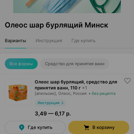
Олеос шар бурлящий Минск
Варианты
Инструкция
Где купить
Все формы
Средство для принятия ванн
Олеос шар бурлящий, средство для
принятия ванн
,
110 г
×
1
[апельсин],
Олеос
, Россия
•
без рецепта
Инструкция
3,49 — 6,17 р.
Где купить
В корзину