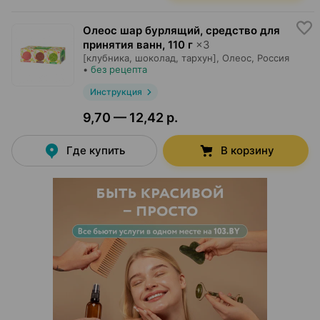
Олеос шар бурлящий, средство для
принятия ванн
,
110 г
×
3
[клубника, шоколад, тархун],
Олеос
, Россия
•
без рецепта
Инструкция
9,70 — 12,42 р.
Где купить
В корзину