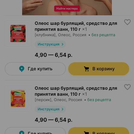
Олеос шар бурлящий, средство для
принятия ванн
,
110 г
×
1
[клубника],
Олеос
, Россия
•
без рецепта
Инструкция
4,90 — 6,54 р.
Где купить
В корзину
Олеос шар бурлящий, средство для
принятия ванн
,
110 г
×
1
[персик],
Олеос
, Россия
•
без рецепта
Инструкция
4,90 — 6,54 р.
Где купить
В корзину