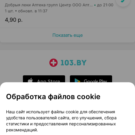
Добрыя леки Аптека групп Центр ООО Аптека №73
до 21:00
1 шт.
обновл. в 11:37
4,90 р.
Показать еще
Обработка файлов cookie
О проекте
Новости проекта
Наш сайт использует файлы cookie для обеспечения
удобства пользователей сайта, его улучшения, сбора
Размещение рекламы
Медицинский маркетинг
статистики и предоставления персонализированных
Публичный договор
Доставка
рекомендаций.