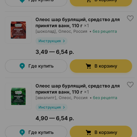
Олеос шар бурлящий, средство для
принятия ванн
,
110 г
×
1
[шоколад],
Олеос
, Россия
•
без рецепта
Инструкция
3,49 — 6,54 р.
Где купить
В корзину
Олеос шар бурлящий, средство для
принятия ванн
,
110 г
×
1
[эвкалипт],
Олеос
, Россия
•
без рецепта
Инструкция
4,90 — 6,54 р.
Где купить
В корзину