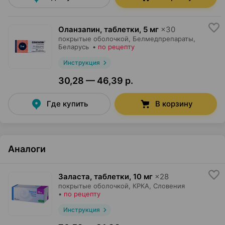
Оланзапин, таблетки
,
5 мг
×
30
покрытые оболочкой,
Белмедпрепараты
,
Беларусь
•
по рецепту
Инструкция
30,28 — 46,39 р.
Где купить
В корзину
Аналоги
Заласта, таблетки
,
10 мг
×
28
покрытые оболочкой,
КРКА
, Словения
•
по рецепту
Инструкция