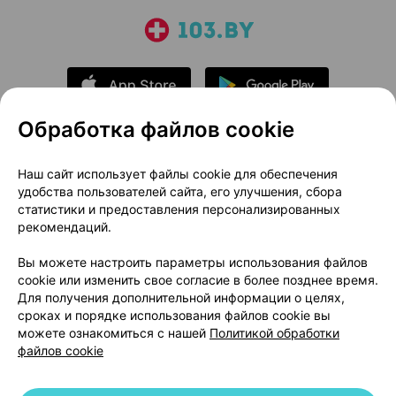
Обработка файлов cookie
О проекте
Новости проекта
Наш сайт использует файлы cookie для обеспечения
удобства пользователей сайта, его улучшения, сбора
Размещение рекламы
Медицинский маркетинг
статистики и предоставления персонализированных
Публичный договор
Доставка
рекомендаций.
Пользовательское соглашение
Вы можете настроить параметры использования файлов
Способы оплаты
Вакансии
Партнеры
cookie или изменить свое согласие в более позднее время.
Написать руководителю 103.by
Для получения дополнительной информации о целях,
сроках и порядке использования файлов cookie вы
Написать в поддержку
можете ознакомиться с нашей
Политикой обработки
Персональные настройки Cookie
файлов cookie
Обработка персональных данных