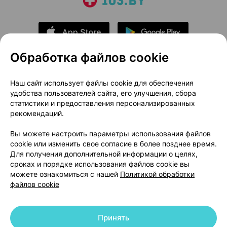
Обработка файлов cookie
О проекте
Новости проекта
Наш сайт использует файлы cookie для обеспечения
удобства пользователей сайта, его улучшения, сбора
Размещение рекламы
Медицинский маркетинг
статистики и предоставления персонализированных
Публичный договор
Доставка
рекомендаций.
Пользовательское соглашение
Вы можете настроить параметры использования файлов
Способы оплаты
Вакансии
Партнеры
cookie или изменить свое согласие в более позднее время.
Написать руководителю 103.by
Для получения дополнительной информации о целях,
сроках и порядке использования файлов cookie вы
Написать в поддержку
можете ознакомиться с нашей
Политикой обработки
Персональные настройки Cookie
файлов cookie
Обработка персональных данных
Принять