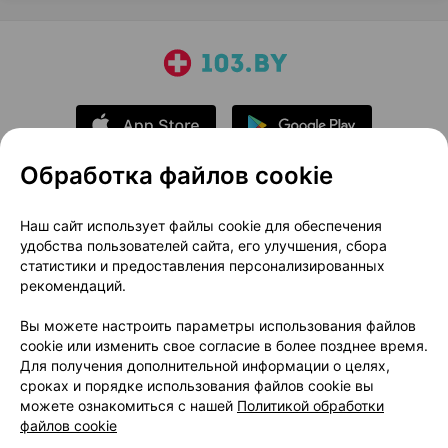
Обработка файлов cookie
О проекте
Новости проекта
Наш сайт использует файлы cookie для обеспечения
удобства пользователей сайта, его улучшения, сбора
Размещение рекламы
Медицинский маркетинг
статистики и предоставления персонализированных
Публичный договор
Доставка
рекомендаций.
Пользовательское соглашение
Вы можете настроить параметры использования файлов
Способы оплаты
Вакансии
Партнеры
cookie или изменить свое согласие в более позднее время.
Написать руководителю 103.by
Для получения дополнительной информации о целях,
сроках и порядке использования файлов cookie вы
Написать в поддержку
можете ознакомиться с нашей
Политикой обработки
Персональные настройки Cookie
файлов cookie
Обработка персональных данных