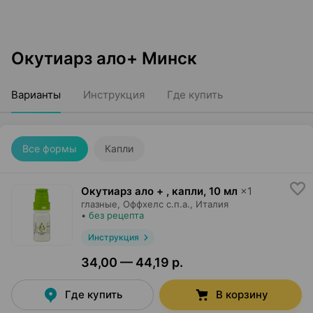
Окутиарз ало+ Минск
Варианты
Инструкция
Где купить
Все формы
Капли
Окутиарз ало + , капли
,
10 мл
×
1
глазные,
Оффхелс с.п.а.
, Италия
•
без рецепта
Инструкция
34,00 — 44,19 р.
Где купить
В корзину