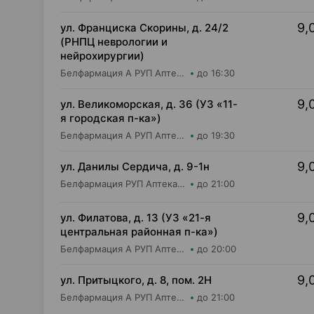
9,
ул. Франциска Скорины, д. 24/2
(РНПЦ неврологии и
нейрохирургии)
Белфармация А РУП Аптека №17
до 16:30
9,
ул. Великоморская, д. 36 (УЗ «11-
я городская п-ка»)
Белфармация А РУП Аптека №5
до 19:30
9,
ул. Данилы Сердича, д. 9-1н
Белфармация РУП Аптека №48
до 21:00
9,
ул. Филатова, д. 13 (УЗ «21-я
центральная районная п-ка»)
Белфармация А РУП Аптека №67
до 20:00
9,
ул. Притыцкого, д. 8, пом. 2Н
Белфармация А РУП Аптека №40
до 21:00