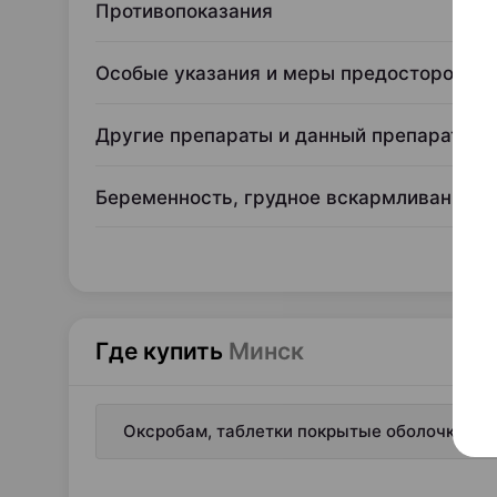
Противопоказания
Особые указания и меры предосторожно
Другие препараты и данный препарат
Беременность, грудное вскармливание, 
Где купить
Минск
Оксробам, таблетки покрытые оболочкой, 1