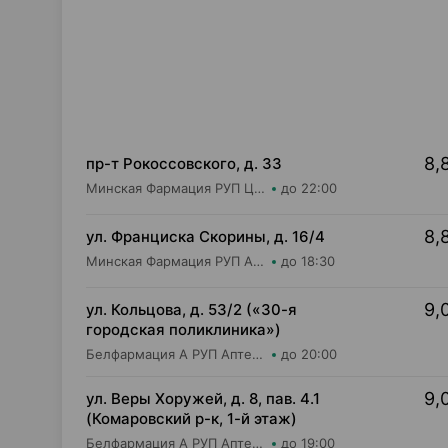
8,
пр-т Рокоссовского, д. 33
Минская Фармация РУП Центральная районная аптека №182
до 22:00
8,
ул. Франциска Скорины, д. 16/4
Минская Фармация РУП Аптека №332
до 18:30
9,
ул. Кольцова, д. 53/2 («30-я
городская поликлиника»)
Белфармация А РУП Аптека №75
до 20:00
9,
ул. Веры Хоружей, д. 8, пав. 4.1
(Комаровский р-к, 1-й этаж)
Белфармация А РУП Аптека №9
до 19:00