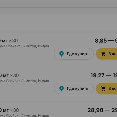
8,85 — 9
 мг
×
30
рма Прайвит Лимитед
, Индия
Где купить
В к
19,27 — 1
0 мг
×
30
рма Прайвит Лимитед
, Индия
Где купить
В к
28,90 — 29
0 мг
×
30
рма Прайвит Лимитед
, Индия