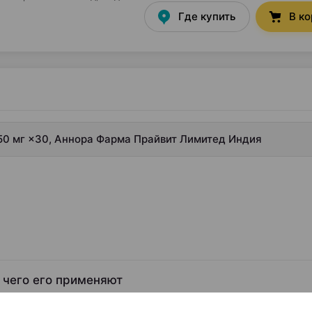
Где купить
В к
50 мг ×30, Аннора Фарма Прайвит Лимитед Индия
 чего его применяют