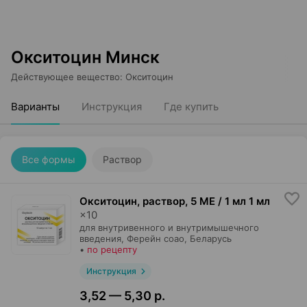
Окситоцин Минск
Действующее вещество
:
Окситоцин
Варианты
Инструкция
Где купить
Все формы
Раствор
Окситоцин, раствор
,
5 МЕ / 1 мл 1 мл
×
10
для внутривенного и внутримышечного
введения,
Ферейн соао
, Беларусь
•
по рецепту
Инструкция
3,52 — 5,30 р.