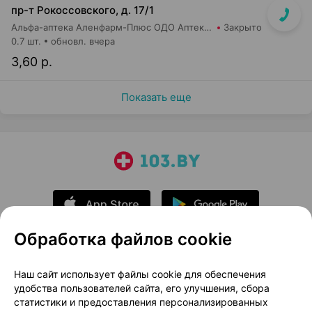
пр-т Рокоссовского, д. 17/1
Альфа-аптека Аленфарм-Плюс ОДО Аптека №1
Закрыто
0.7 шт.
обновл. вчера
3,60 р.
Показать еще
Обработка файлов cookie
О проекте
Новости проекта
Наш сайт использует файлы cookie для обеспечения
удобства пользователей сайта, его улучшения, сбора
Размещение рекламы
Медицинский маркетинг
статистики и предоставления персонализированных
Публичный договор
Доставка