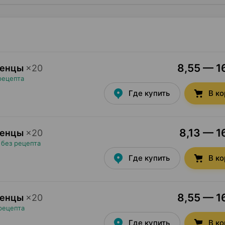
8,55 — 16
денцы
×
20
рецепта
Где купить
В к
8,13 — 1
денцы
×
20
•
без рецепта
Где купить
В к
8,55 — 16
денцы
×
20
рецепта
Где купить
В к