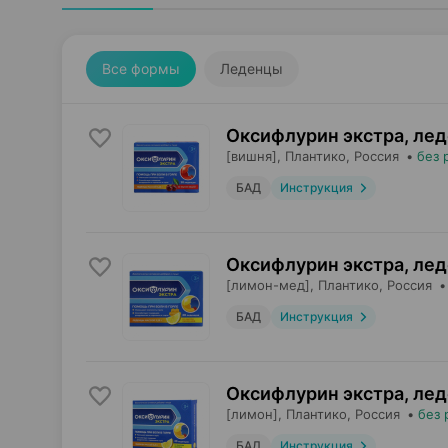
Все формы
Леденцы
Оксифлурин экстра, ле
[вишня],
Плантико
, Россия
•
без 
БАД
Инструкция
Оксифлурин экстра, ле
[лимон-мед],
Плантико
, Россия
БАД
Инструкция
Оксифлурин экстра, ле
[лимон],
Плантико
, Россия
•
без 
БАД
Инструкция