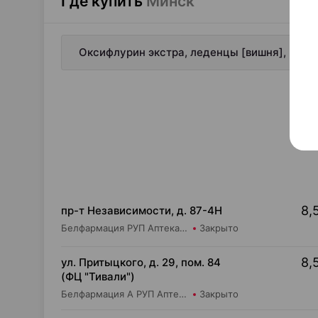
Где купить
Минск
Оксифлурин экстра, леденцы [вишня], ×20,
8,
пр-т Независимости, д. 87-4Н
Белфармация РУП Аптека №32 (дежурная)
Закрыто
8,
ул. Притыцкого, д. 29, пом. 84
(ФЦ "Тивали")
Белфармация А РУП Аптека №62
Закрыто