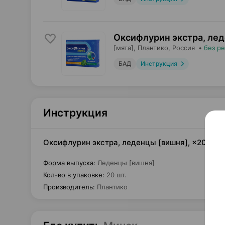
Оксифлурин экстра, ле
[мята],
Плантико
, Россия
•
без р
БАД
Инструкция
Инструкция
Оксифлурин экстра, леденцы [вишня], ×20, Пл
Форма выпуска
:
Леденцы [вишня]
Кол-во в упаковке
:
20 шт.
Производитель
:
Плантико