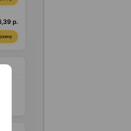
6,39 р.
орзину