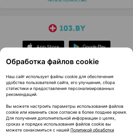
Обработка файлов cookie
О проекте
Новости проекта
Наш сайт использует файлы cookie для обеспечения
удобства пользователей сайта, его улучшения, сбора
Размещение рекламы
Медицинский маркетинг
статистики и предоставления персонализированных
Публичный договор
Доставка
рекомендаций.
Пользовательское соглашение
Вы можете настроить параметры использования файлов
Способы оплаты
Вакансии
Партнеры
cookie или изменить свое согласие в более позднее время.
Написать руководителю 103.by
Для получения дополнительной информации о целях,
сроках и порядке использования файлов cookie вы
Написать в поддержку
можете ознакомиться с нашей
Политикой обработки