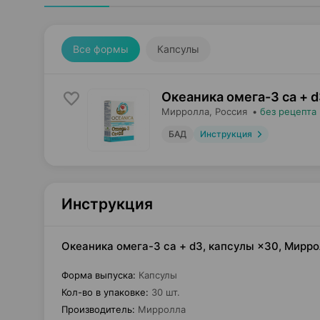
Все формы
Капсулы
Океаника омега-3 ca + d
Мирролла
, Россия
•
без рецепта
БАД
Инструкция
Инструкция
Океаника омега-3 ca + d3, капсулы ×30, Мирр
Форма выпуска
:
Капсулы
Кол-во в упаковке
:
30 шт.
Производитель
:
Мирролла