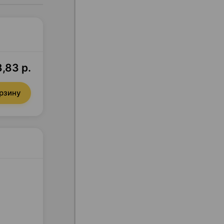
8,83 р.
орзину