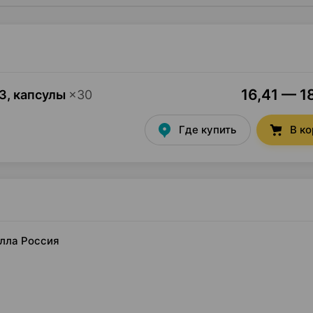
16,41 — 1
3, капсулы
×
30
Где купить
В к
олла Россия