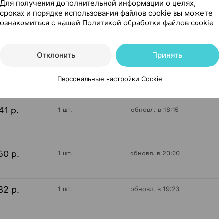
Для получения дополнительной информации о целях,
лла Россия
сроках и порядке использования файлов cookie вы можете
ознакомиться с нашей
Политикой обработки файлов cookie
14
Отклонить
Принять
На карте
Персональные настройки Cookie
41 р.
1 шт.
обновл. в 18:15
50 р.
1 шт.
обновл. в 23:00
82 р.
1 шт.
обновл. в 19:23