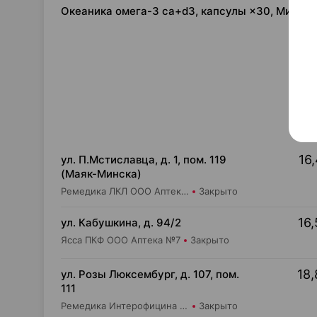
Океаника омега-3 ca+d3, капсулы ×30, Мирро
16,
ул. П.Мстиславца, д. 1, пом. 119
(Маяк-Минска)
Ремедика ЛКЛ ООО Аптека №13
Закрыто
16,
ул. Кабушкина, д. 94/2
Ясса ПКФ ООО Аптека №7
Закрыто
18,
ул. Розы Люксембург, д. 107, пом.
111
Ремедика Интерофицина Плюс ООО Аптека №23
Закрыто