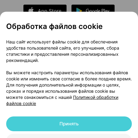
Обработка файлов cookie
О проекте
Новости проекта
Наш сайт использует файлы cookie для обеспечения
удобства пользователей сайта, его улучшения, сбора
Размещение рекламы
Медицинский маркетинг
статистики и предоставления персонализированных
Публичный договор
Доставка
рекомендаций.
Пользовательское соглашение
Вы можете настроить параметры использования файлов
Способы оплаты
Вакансии
Партнеры
cookie или изменить свое согласие в более позднее время.
Написать руководителю 103.by
Для получения дополнительной информации о целях,
сроках и порядке использования файлов cookie вы
Написать в поддержку
можете ознакомиться с нашей
Политикой обработки
Персональные настройки Cookie
файлов cookie
Обработка персональных данных
Принять
© 2026 ООО «Артокс Лаб», УНП 191700409 | 220012, Республика Беларусь,
г. Минск, улица Толбухина, 2, пом. 16 | help@103.by
|
Служба поддержки