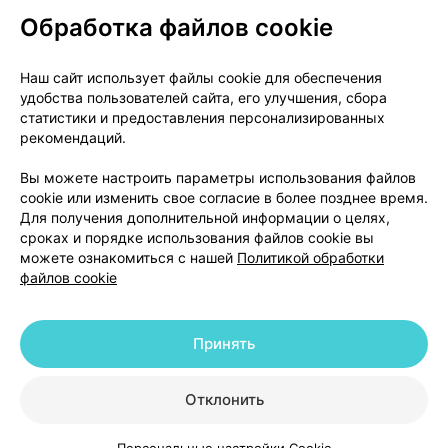
Обработка файлов cookie
О проекте
Новости проекта
Наш сайт использует файлы cookie для обеспечения
удобства пользователей сайта, его улучшения, сбора
Размещение рекламы
Медицинский маркетинг
статистики и предоставления персонализированных
Публичный договор
Доставка
рекомендаций.
Пользовательское соглашение
Вы можете настроить параметры использования файлов
Способы оплаты
Вакансии
Партнеры
cookie или изменить свое согласие в более позднее время.
Написать руководителю 103.by
Для получения дополнительной информации о целях,
сроках и порядке использования файлов cookie вы
Написать в поддержку
можете ознакомиться с нашей
Политикой обработки
Персональные настройки Cookie
файлов cookie
Обработка персональных данных
Принять
© 2026 ООО «Артокс Лаб», УНП 191700409 | 220012, Республика Беларусь,
г. Минск, улица Толбухина, 2, пом. 16 | help@103.by
|
Служба поддержки
+375 291212755
Отклонить