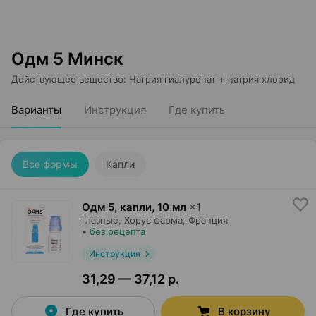
Одм 5 Минск
Действующее вещество
:
Натрия гиалуронат + натрия хлорид
Варианты
Инструкция
Где купить
Все формы
Капли
Одм 5, капли
,
10 мл
×
1
глазные,
Хорус фарма
, Франция
•
без рецепта
Инструкция
31,29 — 37,12 р.
Где купить
В корзину