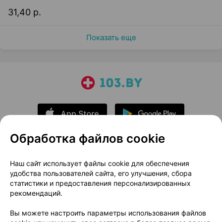
31,40 р.
Показать еще
Обработка файлов cookie
О проекте
Новости проекта
Наш сайт использует файлы cookie для обеспечения
удобства пользователей сайта, его улучшения, сбора
Размещение рекламы
Медицинский маркетинг
статистики и предоставления персонализированных
Публичный договор
Доставка
рекомендаций.
Пользовательское соглашение
Вы можете настроить параметры использования файлов
Способы оплаты
Вакансии
Партнеры