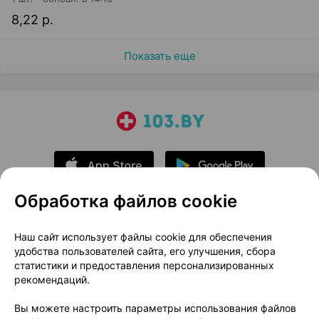
8,22 р.
Показать еще
Обработка файлов cookie
О проекте
Новости проекта
Наш сайт использует файлы cookie для обеспечения
удобства пользователей сайта, его улучшения, сбора
Размещение рекламы
Медицинский маркетинг
статистики и предоставления персонализированных
Публичный договор
Доставка
рекомендаций.
Пользовательское соглашение
Вы можете настроить параметры использования файлов
Способы оплаты
Вакансии
Партнеры