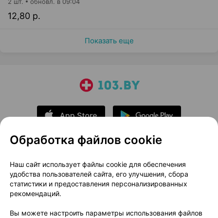
2 шт.
обновл. в 09:04
12,80 р.
Показать еще
Обработка файлов cookie
О проекте
Новости проекта
Наш сайт использует файлы cookie для обеспечения
удобства пользователей сайта, его улучшения, сбора
Размещение рекламы
Медицинский маркетинг
статистики и предоставления персонализированных
Публичный договор
Доставка
рекомендаций.
Пользовательское соглашение
Вы можете настроить параметры использования файлов
Способы оплаты
Вакансии
Партнеры