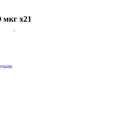
0 мкг
x21
рукция