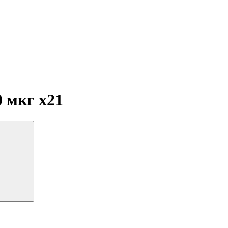
0 мкг
x21