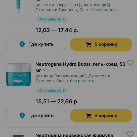
для кожи вокруг глаз [увлажняющий],
Джонсон и Джонсон
, Сша
•
без рецепта
Инструкция
12,02 — 17,44 р.
Где купить
В корзину
Neutrogena Hydro Boost, гель-крем
,
50
мл
×
1
для лица [увлажняющий],
Джонсон и
Джонсон
, Сша
•
без рецепта
Инструкция
15,51 — 22,66 р.
Где купить
В корзину
Neutrogena норвежская формула,