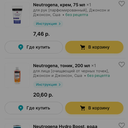
Neutrogena, крем
,
75 мл
×
1
для рук [парфюмированный],
Джонсон и
Джонсон
, Сша
•
без рецепта
Инструкция
7,46 р.
Где купить
В корзину
Neutrogena, тоник
,
200 мл
×
1
для лица [очищающий от черных точек],
Джонсон и Джонсон
, Сша
•
без рецепта
Инструкция
20,60 р.
Где купить
В корзину
Neutrogena Hydro Boost, вода