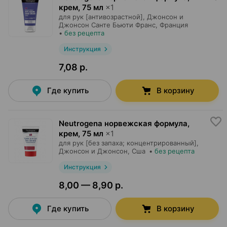
крем
,
75 мл
×
1
для рук [антивозрастной],
Джонсон и
Джонсон Санте Бьюти Франс
, Франция
•
без рецепта
Инструкция
7,08 р.
Где купить
В корзину
Neutrogena норвежская формула,
крем
,
75 мл
×
1
для рук [без запаха; концентрированный],
Джонсон и Джонсон
, Сша
•
без рецепта
Инструкция
8,00 — 8,90 р.
Где купить
В корзину