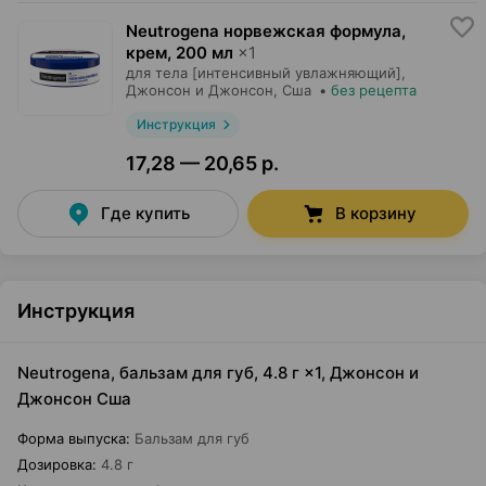
Neutrogena норвежская формула,
крем
,
200 мл
×
1
для тела [интенсивный увлажняющий],
Джонсон и Джонсон
, Сша
•
без рецепта
Инструкция
17,28 — 20,65 р.
Где купить
В корзину
Инструкция
Neutrogena, бальзам для губ, 4.8 г ×1, Джонсон и
Джонсон Сша
Форма выпуска
:
Бальзам для губ
Дозировка
:
4.8 г