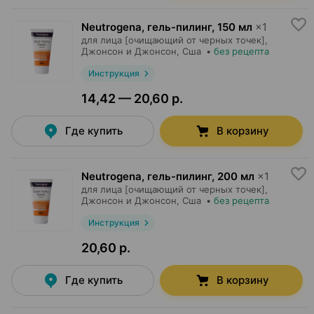
Neutrogena, гель-пилинг
,
150 мл
×
1
для лица [очищающий от черных точек],
Джонсон и Джонсон
, Сша
•
без рецепта
Инструкция
14,42 — 20,60 р.
Где купить
В корзину
Neutrogena, гель-пилинг
,
200 мл
×
1
для лица [очищающий от черных точек],
Джонсон и Джонсон
, Сша
•
без рецепта
Инструкция
20,60 р.
Где купить
В корзину