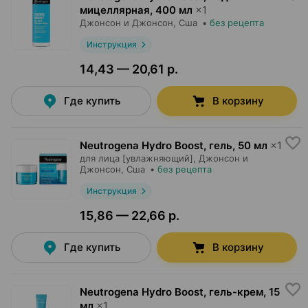
мицеллярная
,
400 мл
×
1
Джонсон и Джонсон
, Сша
•
без рецепта
Инструкция
14,43 — 20,61 р.
Где купить
В корзину
Neutrogena Hydro Boost, гель
,
50 мл
×
1
для лица [увлажняющий],
Джонсон и
Джонсон
, Сша
•
без рецепта
Инструкция
15,86 — 22,66 р.
Где купить
В корзину
Neutrogena Hydro Boost, гель-крем
,
15
мл
×
1