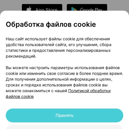
Обработка файлов cookie
О проекте
Новости проекта
Наш сайт использует файлы cookie для обеспечения
удобства пользователей сайта, его улучшения, сбора
Размещение рекламы
Медицинский маркетинг
статистики и предоставления персонализированных
Публичный договор
Доставка
рекомендаций.
Пользовательское соглашение
Вы можете настроить параметры использования файлов
Способы оплаты
Вакансии
Партнеры
cookie или изменить свое согласие в более позднее время.
Написать руководителю 103.by
Для получения дополнительной информации о целях,
сроках и порядке использования файлов cookie вы
Написать в поддержку
можете ознакомиться с нашей
Политикой обработки
Персональные настройки Cookie
файлов cookie
Обработка персональных данных
Принять
© 2026 ООО «Артокс Лаб», УНП 191700409 | 220012, Республика Беларусь,
г. Минск, улица Толбухина, 2, пом. 16 | help@103.by
|
Служба поддержки