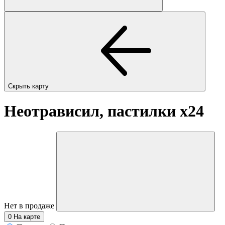
Скрыть карту
Неотрависил, пастилки
x24
Нет в продаже
0
На карте