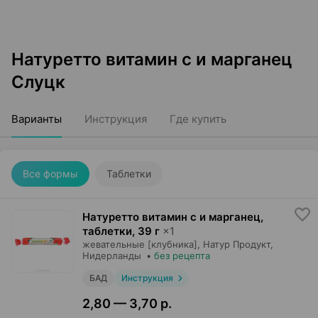
Натуретто витамин c и марганец
Слуцк
Варианты
Инструкция
Где купить
Все формы
Таблетки
Натуретто витамин c и марганец,
таблетки
,
39 г
×
1
жевательные [клубника],
Натур Продукт
,
Нидерланды
•
без рецепта
БАД
Инструкция
2,80 — 3,70 р.