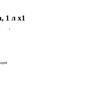
, 1 л
x1
кция