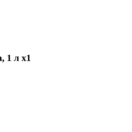
, 1 л
x1