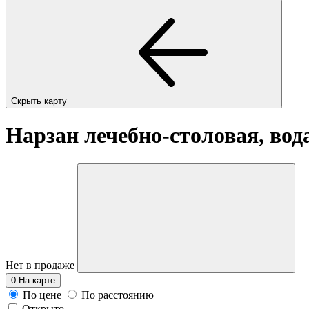
Скрыть карту
Нарзан лечебно-столовая, вода
Нет в продаже
0
На карте
По цене
По расстоянию
Открыто