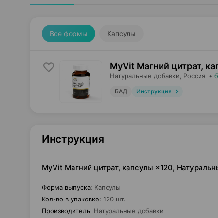
Все формы
Капсулы
MyVit Магний цитрат, к
Натуральные добавки
, Россия
•
б
БАД
Инструкция
Инструкция
MyVit Магний цитрат, капсулы ×120, Натураль
Форма выпуска
:
Капсулы
Кол-во в упаковке
:
120 шт.
Производитель
:
Натуральные добавки