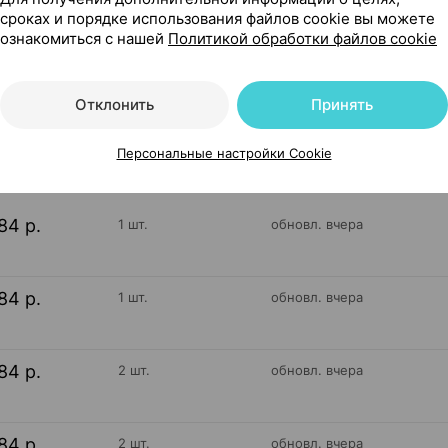
ные добавки Россия
сроках и порядке использования файлов cookie вы можете
ознакомиться с нашей
Политикой обработки файлов cookie
Отклонить
Принять
22
На карте
Персональные настройки Cookie
84 р.
1 шт.
обновл. вчера
84 р.
1 шт.
обновл. вчера
84 р.
2 шт.
обновл. вчера
84 р.
2 шт.
обновл. вчера