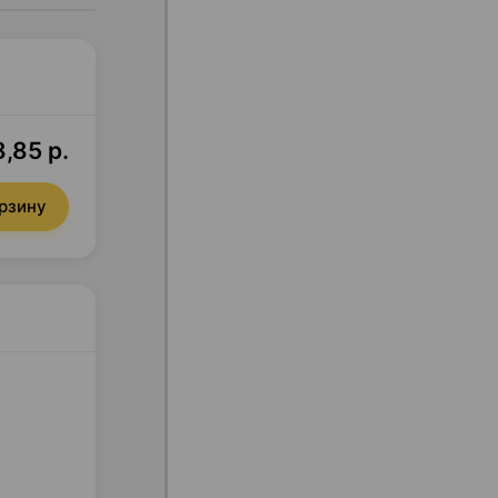
,85 р.
орзину