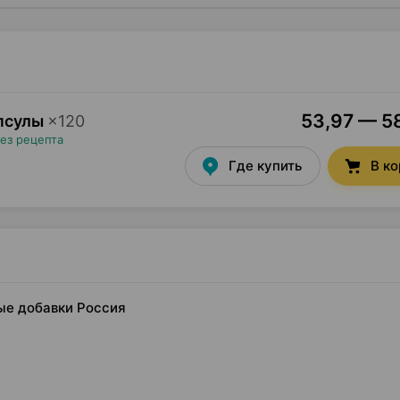
53,97 — 58
апсулы
×
120
ез рецепта
Где купить
В к
ные добавки Россия