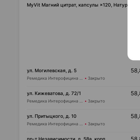
MyVit Магний цитрат, капсулы ×120, Натураль
58,
ул. Могилевская, д. 5
Ремедика Интерофицина Плюс ООО Аптека №4
Закрыто
58,
ул. Кижеватова, д. 72/1
Ремедика Интерофицина Плюс ООО Аптека №7
Закрыто
58,
ул. Притыцкого, д. 10
Ремедика Интерофицина Плюс ООО Аптека №8
Закрыто
58,
пр-т Независимости, д. 58а, корп.