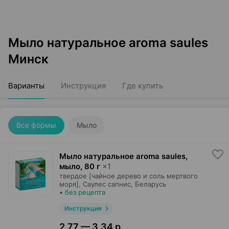
Мыло натуральное aroma saules
Минск
Варианты
Инструкция
Где купить
Все формы
Мыло
Мыло натуральное aroma saules,
мыло
,
80 г
×
1
твердое [чайное дерево и соль мертвого
моря],
Саулес сапнис
, Беларусь
•
без рецепта
Инструкция
2,77 — 3,34 р.