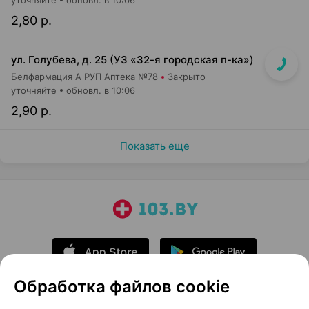
уточняйте
обновл. в 10:06
2,80 р.
ул. Голубева, д. 25 (УЗ «32-я городская п-ка»)
Белфармация А РУП Аптека №78
Закрыто
уточняйте
обновл. в 10:06
2,90 р.
Показать еще
Обработка файлов cookie