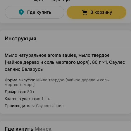
Где купить
В корзину
Инструкция
Мыло натуральное aroma saules, мыло твердое
[чайное дерево и соль мертвого моря], 80 г ×1, Саулес
сапнис Беларусь
Форма выпуска
:
Мыло твердое [чайное дерево и соль
мертвого моря]
Дозировка
:
80 г
Кол-во в упаковке
:
1 шт.
Производитель
:
Саулес сапнис
Где купить
Минск