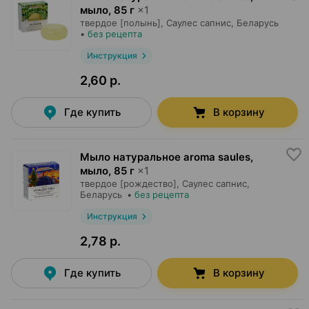
мыло
,
85 г
×
1
твердое [полынь],
Саулес сапнис
, Беларусь
•
без рецепта
Инструкция
2,60 р.
Где купить
В корзину
Мыло натуральное aroma saules,
мыло
,
85 г
×
1
твердое [рождество],
Саулес сапнис
,
Беларусь
•
без рецепта
Инструкция
2,78 р.
Где купить
В корзину