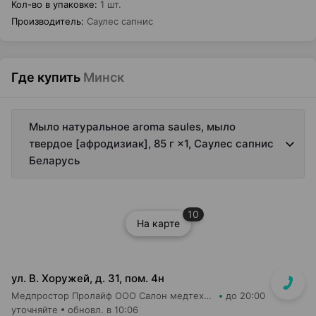
Кол-во в упаковке
:
1 шт.
Производитель
:
Саулес сапнис
Где купить
Минск
Мыло натуральное aroma saules, мыло
твердое [афродизиак], 85 г ×1, Саулес сапнис
Беларусь
10
На карте
ул. В. Хоружей, д. 31, пом. 4н
Медпростор Пролайф ООО Салон медтехники и ортопедии №51
до 20:00
уточняйте
обновл. в 10:06