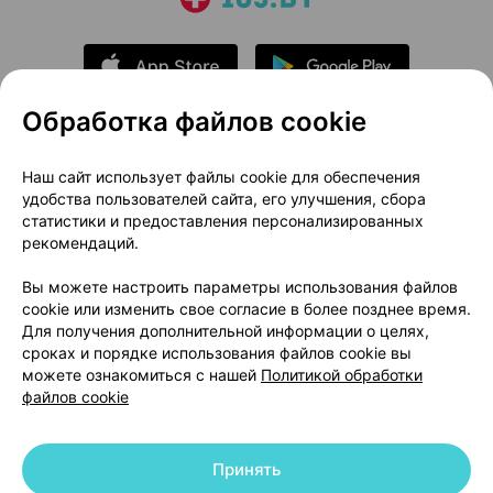
Обработка файлов cookie
О проекте
Новости проекта
Наш сайт использует файлы cookie для обеспечения
удобства пользователей сайта, его улучшения, сбора
Размещение рекламы
Медицинский маркетинг
статистики и предоставления персонализированных
Публичный договор
Доставка
рекомендаций.
Пользовательское соглашение
Вы можете настроить параметры использования файлов
Способы оплаты
Вакансии
Партнеры
cookie или изменить свое согласие в более позднее время.
Написать руководителю 103.by
Для получения дополнительной информации о целях,
сроках и порядке использования файлов cookie вы
Написать в поддержку
можете ознакомиться с нашей
Политикой обработки
Персональные настройки Cookie
файлов cookie
Обработка персональных данных
Принять
© 2026 ООО «Артокс Лаб», УНП 191700409 | 220012, Республика Беларусь,