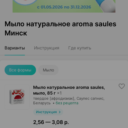
Мыло натуральное aroma saules
Минск
Варианты
Инструкция
Где купить
Все формы
Мыло
Мыло натуральное aroma saules,
мыло
,
85 г
×
1
твердое [афродизиак],
Саулес сапнис
,
Беларусь
•
без рецепта
Инструкция
2,56 — 3,08 р.