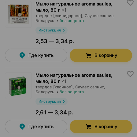
Мыло натуральное aroma saules,
мыло
,
80 г
×
1
твердое [скипидарное],
Саулес сапнис
,
Беларусь
•
без рецепта
Инструкция
2,53 — 3,34 р.
Где купить
В корзину
Мыло натуральное aroma saules,
мыло
,
80 г
×
1
твердое [хвойное],
Саулес сапнис
,
Беларусь
•
без рецепта
Инструкция
2,61 — 3,34 р.
Где купить
В корзину