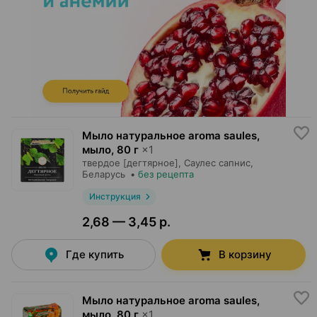
Мыло натуральное aroma saules,
мыло
,
80 г
×
1
твердое [дегтярное],
Саулес сапнис
,
Беларусь
•
без рецепта
Инструкция
2,68 — 3,45 р.
Где купить
В корзину
Мыло натуральное aroma saules,
мыло
,
80 г
×
1