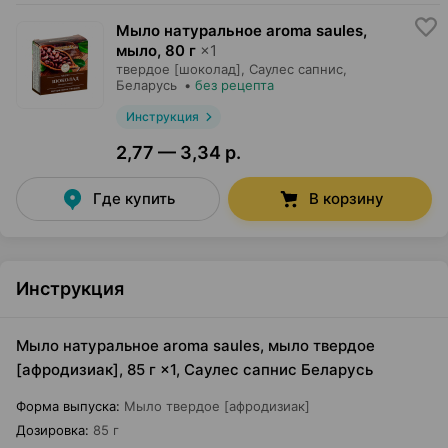
Мыло натуральное aroma saules,
мыло
,
80 г
×
1
твердое [шоколад],
Саулес сапнис
,
Беларусь
•
без рецепта
Инструкция
2,77 — 3,34 р.
Где купить
В корзину
Инструкция
Мыло натуральное aroma saules, мыло твердое
[афродизиак], 85 г ×1, Саулес сапнис Беларусь
Форма выпуска
:
Мыло твердое [афродизиак]
Дозировка
:
85 г