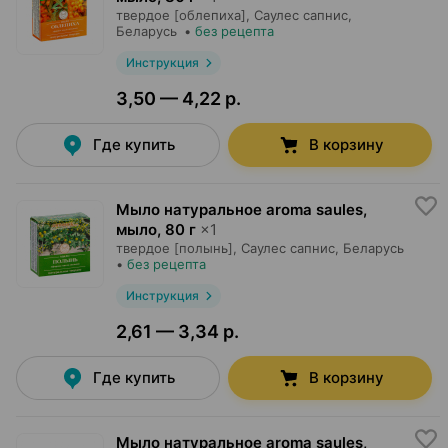
твердое [облепиха],
Саулес сапнис
,
Беларусь
•
без рецепта
Инструкция
3,50 — 4,22 р.
Где купить
В корзину
Мыло натуральное aroma saules,
мыло
,
80 г
×
1
твердое [полынь],
Саулес сапнис
, Беларусь
•
без рецепта
Инструкция
2,61 — 3,34 р.
Где купить
В корзину
Мыло натуральное aroma saules,