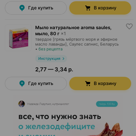
Где купить
В корзину
Мыло натуральное aroma saules,
мыло
,
80 г
×
1
твердое [грязь мёртвого моря и эфирное
масло лаванды],
Саулес сапнис
, Беларусь
•
без рецепта
Инструкция
2,77 — 3,34 р.
Где купить
В корзину