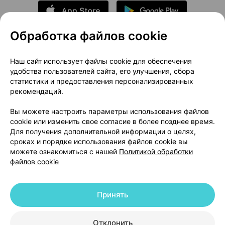
Обработка файлов cookie
О проекте
Новости проекта
Наш сайт использует файлы cookie для обеспечения
удобства пользователей сайта, его улучшения, сбора
Размещение рекламы
Медицинский маркетинг
статистики и предоставления персонализированных
Публичный договор
Доставка
рекомендаций.
Пользовательское соглашение
Вы можете настроить параметры использования файлов
Способы оплаты
Вакансии
Партнеры
cookie или изменить свое согласие в более позднее время.
Написать руководителю 103.by
Для получения дополнительной информации о целях,
сроках и порядке использования файлов cookie вы
Написать в поддержку
можете ознакомиться с нашей
Политикой обработки
Персональные настройки Cookie
файлов cookie
Обработка персональных данных
Принять
© 2026 ООО «Артокс Лаб», УНП 191700409 | 220012, Республика Беларусь,
г. Минск, улица Толбухина, 2, пом. 16 | help@103.by
|
Служба поддержки
+375 291212755
Отклонить