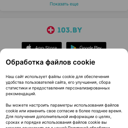
Показать еще
Обработка файлов cookie
О проекте
Новости проекта
Наш сайт использует файлы cookie для обеспечения
удобства пользователей сайта, его улучшения, сбора
Размещение рекламы
Медицинский маркетинг
статистики и предоставления персонализированных
Публичный договор
Доставка
рекомендаций.
Пользовательское соглашение
Вы можете настроить параметры использования файлов
Способы оплаты
Вакансии
Партнеры
cookie или изменить свое согласие в более позднее время.
Написать руководителю 103.by
Для получения дополнительной информации о целях,
сроках и порядке использования файлов cookie вы
Написать в поддержку
можете ознакомиться с нашей
Политикой обработки