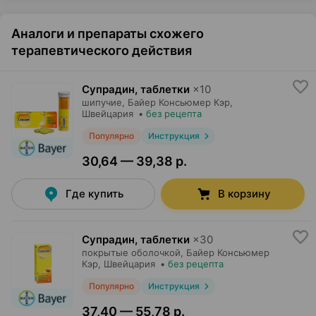
Аналоги и препараты схожего
терапевтического действия
Супрадин, таблетки
×
10
шипучие,
Байер Консьюмер Кэр
,
Швейцария
•
без рецепта
Популярно
Инструкция
30,64 — 39,38 р.
Где купить
В корзину
Супрадин, таблетки
×
30
покрытые оболочкой,
Байер Консьюмер
Кэр
, Швейцария
•
без рецепта
Популярно
Инструкция
37,40 — 55,78 р.