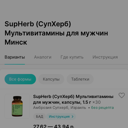
SupHerb (СупХерб)
Мультивитамины для мужчин
Минск
Варианты
Аналоги
Где купить
Инструкция
Все формы
Капсулы
Таблетки
SupHerb (СупХерб) Мультивитамины
для мужчин, капсулы
,
1.5 г
×
30
Амброзия Супхерб
, Израиль
•
без рецепта
БАД
Инструкция
27,62 — 43,94 р.