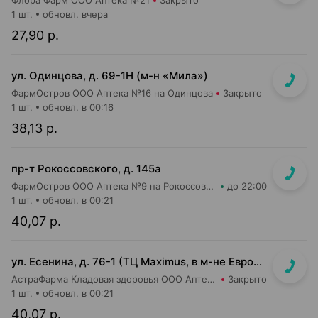
Флора Фарм ООО Аптека №21
Закрыто
1 шт.
обновл. вчера
27,90 р.
ул. Одинцова, д. 69-1Н (м-н «Мила»)
ФармОстров ООО Аптека №16 на Одинцова
Закрыто
1 шт.
обновл. в 00:16
38,13 р.
пр-т Рокоссовского, д. 145а
ФармОстров ООО Аптека №9 на Рокоссовского
до 22:00
1 шт.
обновл. в 00:21
40,07 р.
ул. Есенина, д. 76-1 (ТЦ Maximus, в м-не Евроопт Super)
АстраФарма Кладовая здоровья ООО Аптека №9
Закрыто
1 шт.
обновл. в 00:21
40,07 р.