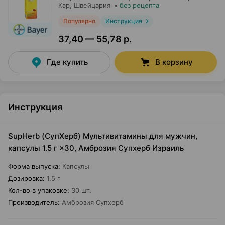
Кэр
, Швейцария
•
без рецепта
Популярно
Инструкция
37,40 — 55,78 р.
Где купить
В корзину
Инструкция
SupHerb (СупХерб) Мультивитамины для мужчин,
капсулы 1.5 г ×30, Амброзия Супхерб Израиль
Форма выпуска
:
Капсулы
Дозировка
:
1.5 г
Кол-во в упаковке
:
30 шт.
Производитель
:
Амброзия Супхерб