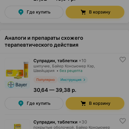
Где купить
В корзину
Аналоги и препараты схожего
терапевтического действия
Супрадин, таблетки
×
10
шипучие,
Байер Консьюмер Кэр
,
Швейцария
•
без рецепта
Популярно
Инструкция
30,64 — 39,38 р.
Где купить
В корзину
Супрадин, таблетки
×
30
покрытые оболочкой,
Байер Консьюмер