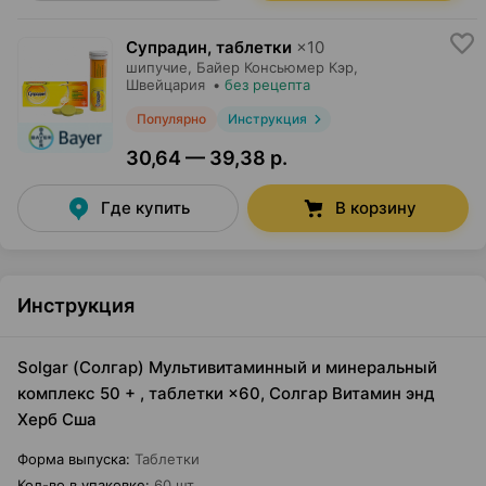
Супрадин, таблетки
×
10
шипучие,
Байер Консьюмер Кэр
,
Швейцария
•
без рецепта
Популярно
Инструкция
30,64 — 39,38 р.
Где купить
В корзину
Инструкция
Solgar (Солгар) Мультивитаминный и минеральный
комплекс 50 + , таблетки ×60, Солгар Витамин энд
Херб Сша
Форма выпуска
:
Таблетки
Кол-во в упаковке
:
60 шт.