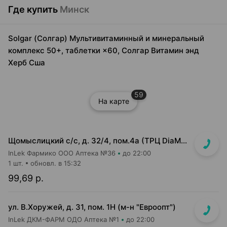
Где купить
Минск
Solgar (Солгар) Мультивитаминный и минеральный
комплекс 50+, таблетки ×60, Солгар Витамин энд
Херб Сша
59
На карте
Щомыслицкий с/с, д. 32/4, пом.4а (ТРЦ DiaMond city, вход напротив магазина Маяк)
InLek Фармико ООО Аптека №36
до 22:00
1 шт.
обновл. в 15:32
99,69 р.
ул. В.Хоружей, д. 31, пом. 1Н (м-н "Евроопт")
InLek ДКМ-ФАРМ ОДО Аптека №1
до 22:00