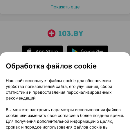
Показать еще
Обработка файлов cookie
О проекте
Новости проекта
Наш сайт использует файлы cookie для обеспечения
удобства пользователей сайта, его улучшения, сбора
Размещение рекламы
Медицинский маркетинг
статистики и предоставления персонализированных
Публичный договор
Доставка
рекомендаций.
Пользовательское соглашение
Вы можете настроить параметры использования файлов
Способы оплаты
Вакансии
Партнеры
cookie или изменить свое согласие в более позднее время.
Написать руководителю 103.by
Для получения дополнительной информации о целях,
сроках и порядке использования файлов cookie вы
Написать в поддержку