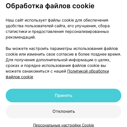
Обработка файлов cookie
О проекте
Новости проекта
Наш сайт использует файлы cookie для обеспечения
удобства пользователей сайта, его улучшения, сбора
Размещение рекламы
Медицинский маркетинг
статистики и предоставления персонализированных
Публичный договор
Доставка
рекомендаций.
Пользовательское соглашение
Вы можете настроить параметры использования файлов
Способы оплаты
Вакансии
Партнеры
cookie или изменить свое согласие в более позднее время.
Написать руководителю 103.by
Для получения дополнительной информации о целях,
сроках и порядке использования файлов cookie вы
Написать в поддержку
можете ознакомиться с нашей
Политикой обработки
Персональные настройки Cookie
файлов cookie
Обработка персональных данных
Принять
© 2026 ООО «Артокс Лаб», УНП 191700409 | 220012, Республика Беларусь,
г. Минск, улица Толбухина, 2, пом. 16 | help@103.by
|
Служба поддержки
+375 291212755
Отклонить
Персональные настройки Cookie