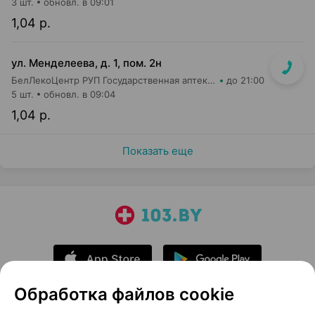
3 шт.
обновл. в 09:01
1,04 р.
ул. Менделеева, д. 1, пом. 2н
БелЛекоЦентр РУП Государственная аптека №46
до 21:00
5 шт.
обновл. в 09:04
1,04 р.
Показать еще
Обработка файлов cookie