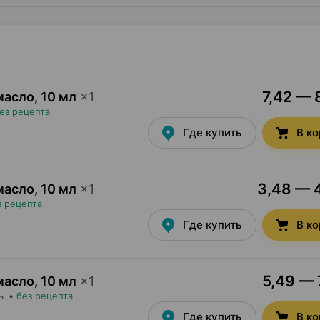
7,42 — 
масло
,
10 мл
×
1
ез рецепта
Где купить
В к
3,48 — 4
масло
,
10 мл
×
1
з рецепта
Где купить
В к
5,49 — 
масло
,
10 мл
×
1
ь
•
без рецепта
Где купить
В к