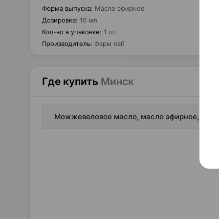
Форма выпуска
:
Масло эфирное
Дозировка
:
10 мл
Кол-во в упаковке
:
1 шт.
Производитель
:
Фарм лаб
Где купить
Минск
Можжевеловое масло, масло эфирное, 10 мл