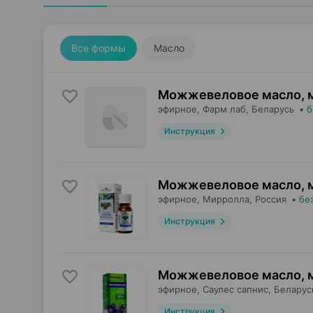
Все формы
Масло
Можжевеловое масло, 
эфирное,
Фарм лаб
, Беларусь
•
б
Инструкция
Можжевеловое масло, 
эфирное,
Мирролла
, Россия
•
бе
Инструкция
Можжевеловое масло, 
эфирное,
Саулес сапнис
, Беларус
Инструкция