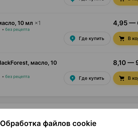
4,95 — 
масло
,
10 мл
×
1
•
без рецепта
Где купить
В к
8,10 — 
ackForest, масло
,
10
•
без рецепта
Где купить
В к
Обработка файлов cookie
, Фарм лаб Беларусь