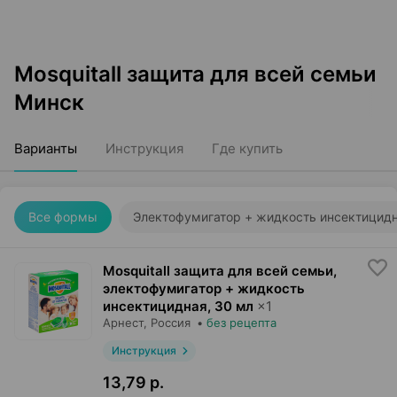
Mosquitall защита для всей семьи
Минск
Варианты
Инструкция
Где купить
Все формы
Электофумигатор + жидкость инсектицид
Mosquitall защита для всей семьи,
электофумигатор + жидкость
инсектицидная
,
30 мл
×
1
Арнест
, Россия
•
без рецепта
Инструкция
13,79 р.