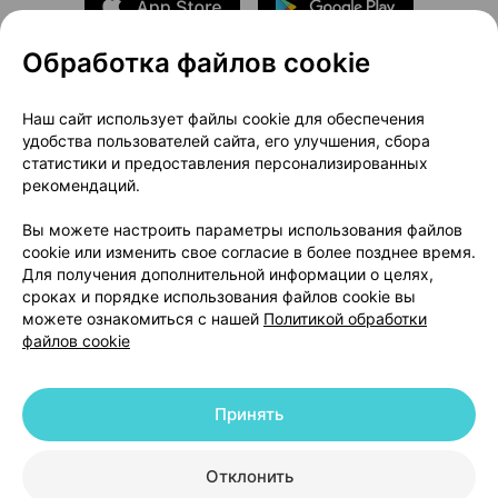
Обработка файлов cookie
О проекте
Новости проекта
Наш сайт использует файлы cookie для обеспечения
удобства пользователей сайта, его улучшения, сбора
Размещение рекламы
Медицинский маркетинг
статистики и предоставления персонализированных
Публичный договор
Доставка
рекомендаций.
Пользовательское соглашение
Вы можете настроить параметры использования файлов
Способы оплаты
Вакансии
Партнеры
cookie или изменить свое согласие в более позднее время.
Написать руководителю 103.by
Для получения дополнительной информации о целях,
сроках и порядке использования файлов cookie вы
Написать в поддержку
можете ознакомиться с нашей
Политикой обработки
Персональные настройки Cookie
файлов cookie
Обработка персональных данных
Принять
© 2026 ООО «Артокс Лаб», УНП 191700409 | 220012, Республика Беларусь,
г. Минск, улица Толбухина, 2, пом. 16 | help@103.by
|
Служба поддержки
+375 291212755
Отклонить