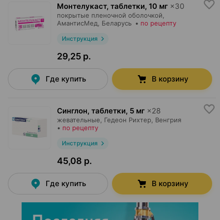
Монтелукаст, таблетки
,
10 мг
×
30
покрытые пленочной оболочкой,
АмантисМед
, Беларусь
•
по рецепту
Инструкция
29,25 р.
Где купить
В корзину
Синглон, таблетки
,
5 мг
×
28
жевательные,
Гедеон Рихтер
, Венгрия
•
по рецепту
Инструкция
45,08 р.
Где купить
В корзину